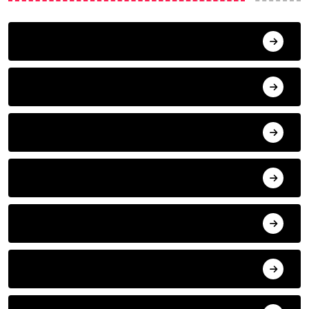
ANA SAYFA
HABERLER
MISAFIR KALEMLER
YAZARLAR
ILETISIM
HAVA DURUMU