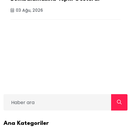
03 Ağu, 2026
B
T
O
Ana Kategoriler