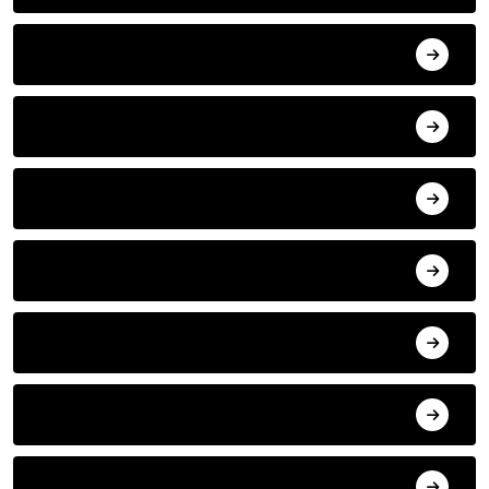
Zana Eminli Acar
Şükür Uslu
Ayşe Unan
Dehan Toköz
Esen Kalın
Semail Şeren
Adnan Kotaoğlu