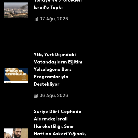
Türkiye Ve 7 Ülkeden
İsrail'e Tepki
07 Ağu, 2026
Ytb, Yurt Dışındaki
Vatandaşların Eğitim
Yolculuğunu Burs
Programlarıyla
Destekliyor
06 Ağu, 2026
Suriye Dört Cephede
Alarmda; İsrail
Hareketliliği, Sınır
Hattına Askerî Yığınak,