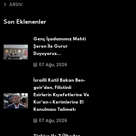
ARSIV
Son Eklenenler
Genç İşadamımız Mehti
Şeren İle Gurur
Duyuyoruz…
07 Ağu, 2026
İsrailli Katil Bakan Ben-
gvir'den, Filistinli
Esirlerin Kıyafetlerine Ve
Kur'an-ı Kerimlerine El
Konulması Talimatı
07 Ağu, 2026