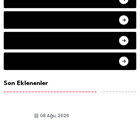
Ayşe Yiğit
HALIL KOCA
Psikoterapist Azra S. Ateş
Son Eklenenler
08 Ağu, 2026