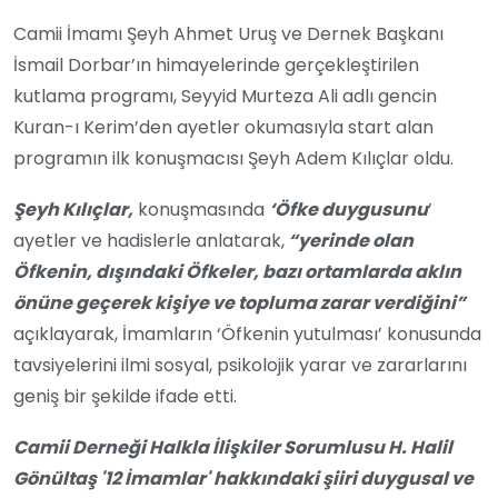
Camii İmamı Şeyh Ahmet Uruş ve Dernek Başkanı
İsmail Dorbar’ın himayelerinde gerçekleştirilen
kutlama programı, Seyyid Murteza Ali adlı gencin
Kuran-ı Kerim’den ayetler okumasıyla start alan
programın ilk konuşmacısı Şeyh Adem Kılıçlar oldu.
Şeyh Kılıçlar,
konuşmasında
‘Öfke duygusunu
’
ayetler ve hadislerle anlatarak,
“yerinde olan
Öfkenin, dışındaki Öfkeler, bazı ortamlarda aklın
önüne geçerek kişiye ve topluma zarar verdiğini”
açıklayarak, İmamların ‘Öfkenin yutulması’ konusunda
tavsiyelerini ilmi sosyal, psikolojik yarar ve zararlarını
geniş bir şekilde ifade etti.
Camii Derneği Halkla İlişkiler Sorumlusu H. Halil
Gönültaş '12 İmamlar' hakkındaki şiiri duygusal ve