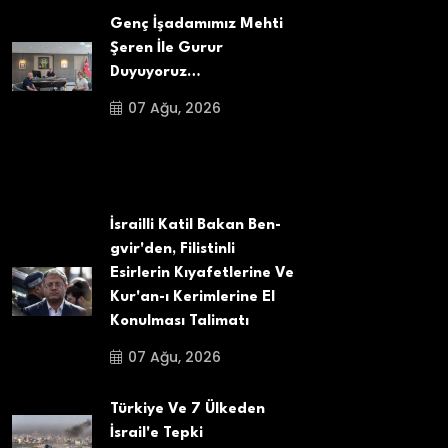
Genç İşadamımız Mehti
Şeren İle Gurur
Duyuyoruz…
07 Ağu, 2026
İsrailli Katil Bakan Ben-
gvir'den, Filistinli
Esirlerin Kıyafetlerine Ve
Kur'an-ı Kerimlerine El
Konulması Talimatı
07 Ağu, 2026
Türkiye Ve 7 Ülkeden
İsrail'e Tepki