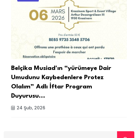
e
Belçika Musiad'ın “yürümeye Dair
B
e
Umudunu Kaybedenlere Protez
B
Olalım” Adlı İftar Program
Duyurusu...
24 Şub, 2026