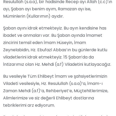
Resulullah (s.a.a), bir hadisinde Recep ayı Allah (c.c)'ın
ayı, Şaban ayı benim ayım, Ramazan ayı ise,
Müminlerin (Kullarımın) ayıdır.
Şaban ayını idrak etmekteyiz. Bu ayın kendisine has
ibadet ve anmaları var. Bu Şaban ayında İmamet
zincirini temsil eden İmam Hüseyin, İmam
Zeynelabidin, Hz. Ebufazl Abbas’ın bu günlerde kutlu
viladetlerini idrak etmekteyiz. 15 Şaban’da da
İntizarımız olan Hz. Mehdi (a.f) Viladetini kutlayacağız.
Bu vesileyle Tüm Ehlibeyt İmam ve şahsiyetlerimizin
Viladeti vesilesiyle, Hz. Resulullah (s.a.a)’a, İmam-ı
Zaman Mehdi (a.f)’a, Rehberiyet’e, Müçtehitlerimize,
Alimlerimize ve siz değerli Ehlibeyt dostlarına
tebriklerimi arz ediyorum.