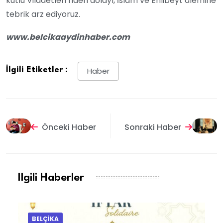
kutlu Viladetleri’nden dolayı, İslam ve Ehlibeyt alemine
tebrik arz ediyoruz.
www.belcikaaydinhaber.com
İlgili Etiketler :
Haber
Önceki Haber
Sonraki Haber
Ilgili Haberler
BELÇİKA