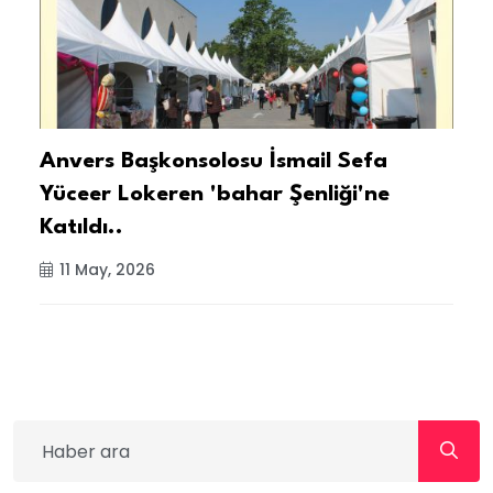
Anvers Başkonsolosu İsmail Sefa
I
Yüceer Lokeren 'bahar Şenliği'ne
Y
Katıldı..
11 May, 2026