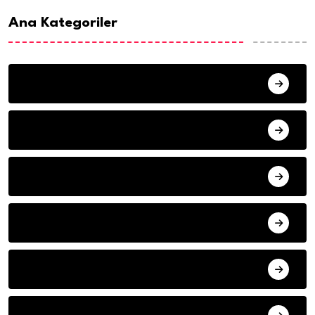
Ana Kategoriler
ANA SAYFA
HABERLER
MISAFIR KALEMLER
YAZARLAR
ILETISIM
HAVA DURUMU