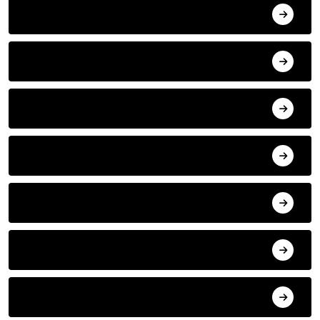
ANA SAYFA
HABERLER
MISAFIR KALEMLER
YAZARLAR
ILETISIM
HAVA DURUMU
SON DAKIKA