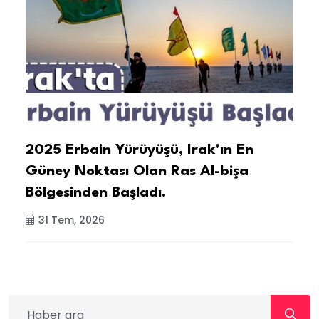
2025 Erbain Yürüyüşü, Irak'ın En
B
Güney Noktası Olan Ras Al-bişa
H
Bölgesinden Başladı.
B
31 Tem, 2026