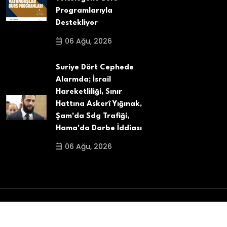
Programlarıyla
Destekliyor
06 Ağu, 2026
Suriye Dört Cephede
Alarmda; İsrail
Hareketliliği, Sınır
Hattına Askerî Yığınak,
Şam'da Sdg Trafiği,
Hama'da Darbe İddiası
06 Ağu, 2026
Copyright
2025
Belçika Aydin Haber
. All Rights
Reserved.