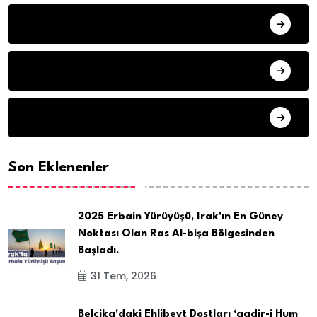
HAVA DURUMU
SON DAKIKA
ARSIV
Son Eklenenler
2025 Erbain Yürüyüşü, Irak'ın En Güney
Noktası Olan Ras Al-bişa Bölgesinden
Başladı.
31 Tem, 2026
Belçika'daki Ehlibeyt Dostları ‘gadir-i Hum