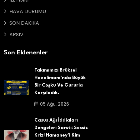
HAVA DURUMU
SON DAKIKA
ARSIV
Son Eklenenler
Takımımızı Brüksel
Havalimanı’nda Büyük
Bir Coşku Ve Gururla
Karşıladık.
05 Ağu, 2026
Casus Ağı İddiaları
Dengeleri Sarstı: Sessiz
Kriz! Hamaney’i Kim