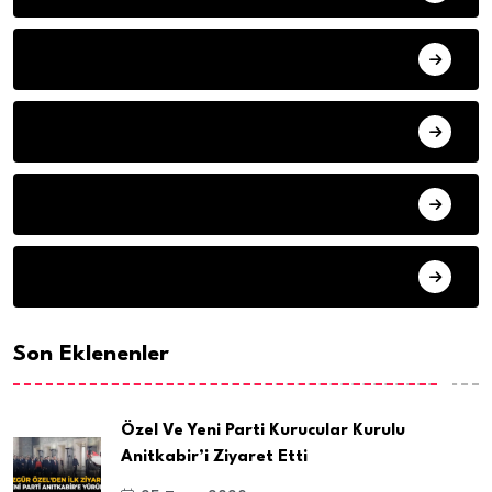
ILETISIM
HAVA DURUMU
SON DAKIKA
ARSIV
Son Eklenenler
Özel Ve Yeni Parti Kurucular Kurulu
Anitkabir’i Ziyaret Etti