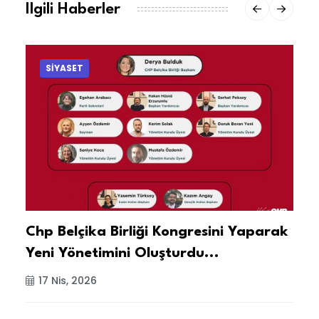
Ilgili Haberler
SİYASET
Chp Belçika Birliği Kongresini Yaparak
A
Yeni Yönetimini Oluşturdu...
B
G
17 Nis, 2026