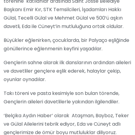
törenine
katılanlar arasında Saint Josse Belediye
Başkanı Emir Kır, STK Temsilcileri, İşadamları Hakkı
Gülal, Tecelli Gülal ve Mehmet Gülal ve 500’ü aşkın
davetli, Eda ile Cüneyt’in mutluluğuna ortak oldular.
Büyükler eğlenirken, çocuklarda, bir Palyaço eşliğinde
gönüllerince eğlenmenin keyfini yaşadılar.
Gençlerin sahne alarak ilk danslarının ardından aileleri
ve davetliler gençlere eşlik ederek, halaylar çekip,
oyunlar oynadılar.
Takı töreni ve pasta kesimiyle son bulan törende,
Gençlerin aileleri davetlilerle yakından ilgilendiler.
‘Belçika Aydın Haber’ olarak
Ataşman, Bayboz, Teker
ve Gülal Ailelerini tebrik ediyor, Eda ve Cüneyt adlı
gençlerimize de ömür boyu mutluluklar diliyoruz.