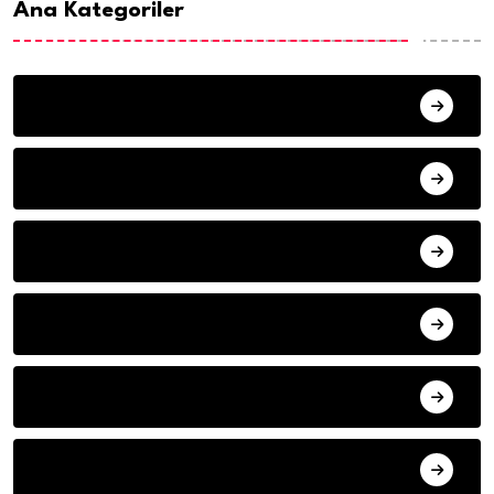
Ana Kategoriler
ANA SAYFA
HABERLER
MISAFIR KALEMLER
YAZARLAR
ILETISIM
HAVA DURUMU