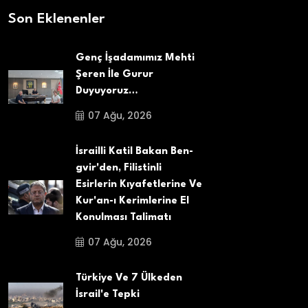
Son Eklenenler
Genç İşadamımız Mehti
Şeren İle Gurur
Duyuyoruz…
07 Ağu, 2026
İsrailli Katil Bakan Ben-
gvir'den, Filistinli
Esirlerin Kıyafetlerine Ve
Kur'an-ı Kerimlerine El
Konulması Talimatı
07 Ağu, 2026
Türkiye Ve 7 Ülkeden
İsrail'e Tepki