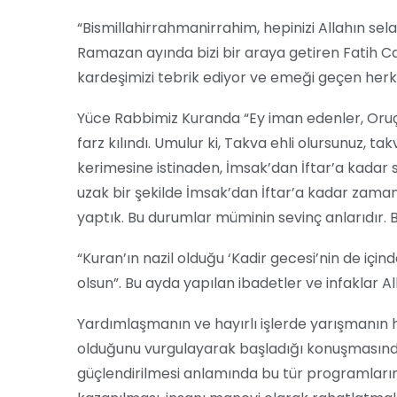
“Bismillahirrahmanirrahim, hepinizi Allahın sel
Ramazan ayında bizi bir araya getiren Fatih C
kardeşimizi tebrik ediyor ve emeği geçen her
Yüce Rabbimiz Kuranda “Ey iman edenler, Oruç si
farz kılındı. Umulur ki, Takva ehli olursunuz, ta
kerimesine istinaden, İmsak’dan İftar’a kada
uzak bir şekilde İmsak’dan İftar’a kadar zaman
yaptık. Bu durumlar müminin sevinç anlarıdır. B
“Kuran’ın nazil olduğu ‘Kadir gecesi’nin de iç
olsun”. Bu ayda yapılan ibadetler ve infaklar A
Yardımlaşmanın ve hayırlı işlerde yarışmanın
olduğunu vurgulayarak başladığı konuşmasın
güçlendirilmesi anlamında bu tür programların y