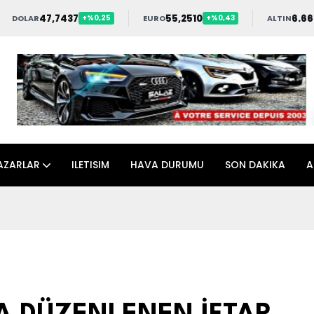
47,7437
55,2510
6.66
DOLAR
EURO
ALTIN
+%0,25
+%0,43
AZARLAR
ILETISIM
HAVA DURUMU
SON DAKIKA
A