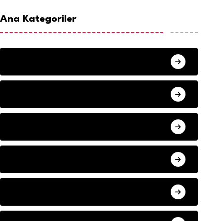
Ana Kategoriler
ANA SAYFA
HABERLER
MISAFIR KALEMLER
YAZARLAR
ILETISIM