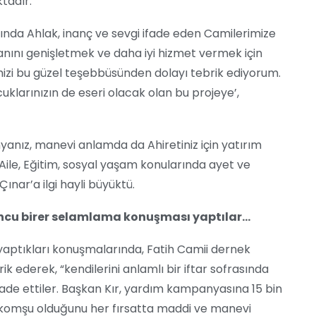
tadır.
da Ahlak, inanç ve sevgi ifade eden Camilerimize
nını genişletmek ve daha iyi hizmet vermek için
mizi bu güzel teşebbüsünden dolayı tebrik ediyorum.
cuklarınızın de eseri olacak olan bu projeye’,
nız, manevi anlamda da Ahiretiniz için yatırım
, Aile, Eğitim, sosyal yaşam konularında ayet ve
ınar’a ilgi hayli büyüktü.
yuncu birer selamlama konuşması yaptılar…
 yaptıkları konuşmalarında, Fatih Camii dernek
k ederek, “kendilerini anlamlı bir iftar sofrasında
fade ettiler. Başkan Kır, yardım kampanyasına 15 bin
le komşu olduğunu her fırsatta maddi ve manevi