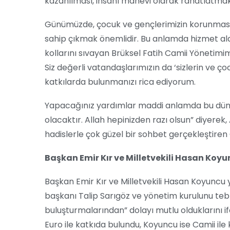
kazanılması, insanı manevi olarak rahatlatmak
Günümüzde, çocuk ve gençlerimizin korunmasın
sahip çıkmak önemlidir. Bu anlamda hizmet ala
kollarını sıvayan Brüksel Fatih Camii Yönetimi
Siz değerli vatandaşlarımızın da ‘sizlerin ve ço
katkılarda bulunmanızı rica ediyorum.
Yapacağınız yardımlar maddi anlamda bu dünya
olacaktır. Allah hepinizden razı olsun” diyerek
hadislerle çok güzel bir sohbet gerçekleştiren Ç
Başkan Emir Kır ve Milletvekili Hasan Ko
Başkan Emir Kır ve Milletvekili Hasan Koyuncu
başkanı Talip Sarıgöz ve yönetim kurulunu tebri
buluşturmalarından” dolayı mutlu olduklarını i
Euro ile katkıda bulundu, Koyuncu ise Camii i