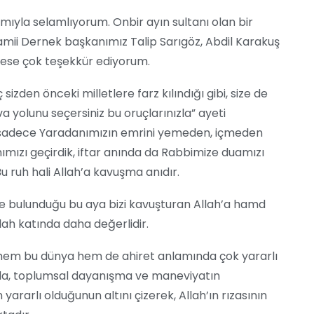
amıyla selamlıyorum. Onbir ayın sultanı olan bir
amii Dernek başkanımız Talip Sarıgöz, Abdil Karakuş
kese çok teşekkür ediyorum.
zden önceki milletlere farz kılındığı gibi, size de
kva yolunu seçersiniz bu oruçlarınızla” ayeti
r sadece Yaradanımızın emrini yemeden, içmeden
ımızı geçirdik, iftar anında da Rabbimize duamızı
u ruh hali Allah’a kavuşma anıdır.
inde bulunduğu bu aya bizi kavuşturan Allah’a hamd
llah katında daha değerlidir.
 hem bu dünya hem de ahiret anlamında çok yararlı
da, toplumsal dayanışma ve maneviyatın
ararlı olduğunun altını çizerek, Allah’ın rızasının