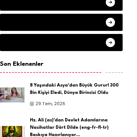
HAVA DURUMU
SON DAKIKA
ARSIV
Son Eklenenler
8 Yaşındaki Asya'dan Büyük Gurur! 300
Bin Kişiyi Eledi, Dünya Birincisi Oldu
29 Tem, 2026
Hz. Ali (as)'dan Devlet Adamlarına
Nasihatlar Dört Dilde (eng-fr-fl-tr)
Baskıya Hazırlanıyor...