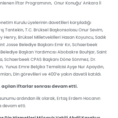
enlenen İftar Programının, Onur Konuğu’ Ankara İl
etim Kurulu üyelerinin davetlileri karşıladığı
ış Tantekin, T.C. Brüksel Başkonsolosu Onur Sevim,
 Henry, Brüksel Milletvekilleri Hasan Koyuncu, Sadık
Saint Josse Belediye Başkanı Emir Kır, Schaerbeek
Belediye Başkan Yardımcısı Abobakre Bouhjar, Saint
ga, Schaerbeek CPAS Başkanı Döne Sönmez, Dr.
n, Yunus Emre Belçika Temsilcisi Ayşe Nur Apaydın,
arı, Din görevlileri ve 400’e yakın davetli katıldı.
açılan iftarlar sonrası devam etti.
 sunumu ardından ilk olarak, Ertaş Erdem Hocanın
a devam etti.
e Din Hizmetleri Müşavir Vekili Abdil Karakuş