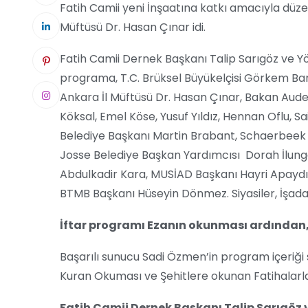
Fatih Camii yeni İnşaatına katkı amacıyla düz
Müftüsü Dr. Hasan Çınar idi.
Fatih Camii Dernek Başkanı Talip Sarıgöz ve Yön
programa, T.C. Brüksel Büyükelçisi Görkem Bar
Ankara İl Müftüsü Dr. Hasan Çınar, Bakan Audey
Köksal, Emel Köse, Yusuf Yıldız, Hennan Oflu, 
Belediye Başkanı Martin Brabant, Schaerbeek 
Josse Belediye Başkan Yardımcısı Dorah İlun
Abdulkadir Kara, MUSİAD Başkanı Hayri Apaydı
BTMB Başkanı Hüseyin Dönmez. Siyasiler, İşadaml
İftar programı Ezanın okunması ardından, 
Başarılı sunucu Sadi Özmen’in program içeriği
Kuran Okuması ve Şehitlere okunan Fatihalarl
Fatih Camii Dernek Başkanı Talip Sarıgöz v