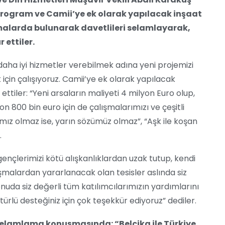
program ve Camii’ye ek olarak yapılacak inşaat
lamalarda bulunarak davetlileri selamlayarak,
 ettiler.
daha iyi hizmetler verebilmek adına yeni projemizi
 için çalışıyoruz. Camii’ye ek olarak yapılacak
de ettiler: “Yeni arsaların maliyeti 4 milyon Euro olup,
on 800 bin euro için de çalışmalarımızı ve çeşitli
mız olmaz ise, yarın sözümüz olmaz”, “Aşk ile koşan
.
ençlerimizi kötü alışkanlıklardan uzak tutup, kendi
ışmalardan yararlanacak olan tesisler aslında siz
uda siz değerli tüm katılımcılarımızın yardımlarını
 türlü desteğiniz için çok teşekkür ediyoruz” dediler.
selamlama konuşmasında: “Belçika ile Türkiye