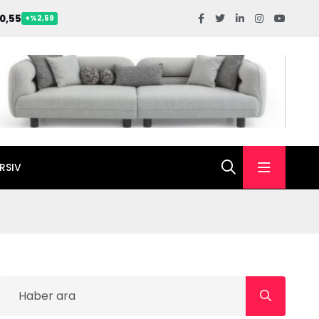
0,55
+%2,59
RSIV