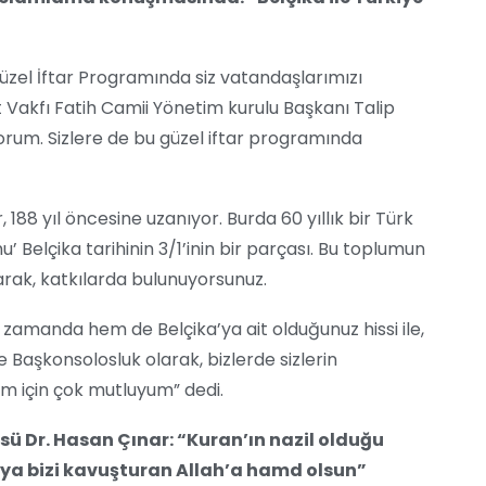
 güzel İftar Programında siz vatandaşlarımızı
Vakfı Fatih Camii Yönetim kurulu Başkanı Talip
orum. Sizlere de bu güzel iftar programında
r, 188 yıl öncesine uzanıyor. Burda 60 yıllık bir Türk
’ Belçika tarihinin 3/1’inin bir parçası. Bu toplumun
larak, katkılarda bulunuyorsunuz.
zamanda hem de Belçika’ya ait olduğunuz hissi ile,
e Başkonsolosluk olarak, bizlerde sizlerin
ğum için çok mutluyum” dedi.
ü Dr. Hasan Çınar: “Kuran’ın nazil olduğu
aya bizi kavuşturan Allah’a hamd olsun”