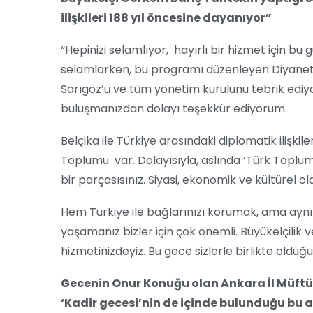
ilişkileri 188 yıl öncesine dayanıyor”
“Hepinizi selamlıyor, hayırlı bir hizmet için bu
selamlarken, bu programı düzenleyen Diyanet 
Sarıgöz’ü ve tüm yönetim kurulunu tebrik ediy
buluşmanızdan dolayı teşekkür ediyorum.
Belçika ile Türkiye arasındaki diplomatik ilişkile
Toplumu var. Dolayısıyla, aslında ‘Türk Toplumu
bir parçasısınız. Siyasi, ekonomik ve kültürel o
Hem Türkiye ile bağlarınızı korumak, ama aynı 
yaşamanız bizler için çok önemli. Büyükelçilik v
hizmetinizdeyiz. Bu gece sizlerle birlikte oldu
Gecenin Onur Konuğu olan Ankara İl Müftüs
‘Kadir gecesi’nin de içinde bulunduğu bu 