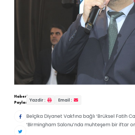
Haberi
Yazdir :
Email :
Paylas:
Belçika Diyanet Vakfına bağlı ‘Brüksel Fatih Cam
‘Birmingham Salonu’nda muhteşem bir iftar or