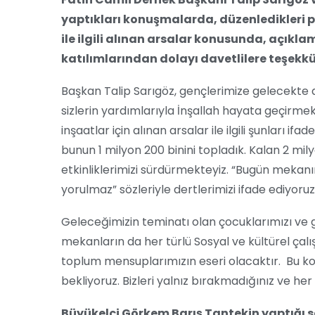
yaptıkları konuşmalarda, düzenledikleri 
ile ilgili alınan arsalar konusunda, açık
katılımlarından dolayı davetlilere teşekkür
Başkan Talip Sarıgöz, gençlerimize gelecekte 
sizlerin yardımlarıyla İnşallah hayata geçirmek
inşaatlar için alınan arsalar ile ilgili şunları ifa
bunun 1 milyon 200 binini topladık. Kalan 2 mily
etkinliklerimizi sürdürmekteyiz. “Bugün mekanı
yorulmaz” sözleriyle dertlerimizi ifade ediyoruz
Geleceğimizin teminatı olan çocuklarımızı ve g
mekanların da her türlü Sosyal ve kültürel çal
toplum mensuplarımızın eseri olacaktır. Bu kon
bekliyoruz. Bizleri yalnız bırakmadığınız ve her
Büyükelçi Görkem Barış Tantekin yaptığı 