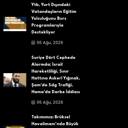
Ytb, Yurt Dışındaki
Vatandaşların Eğitim
Yolculuğunu Burs
Programlarıyla
Destekliyor
06 Ağu, 2026
Suriye Dört Cephede
Alarmda; İsrail
Hareketliliği, Sınır
Hattına Askerî Yığınak,
Şam'da Sdg Trafiği,
Hama'da Darbe İddiası
06 Ağu, 2026
Takımımızı Brüksel
Havalimanı’nda Büyük