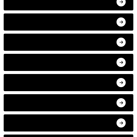
ANA SAYFA
HABERLER
MISAFIR KALEMLER
YAZARLAR
ILETISIM
HAVA DURUMU
SON DAKIKA