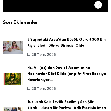
ARSIV
Son Eklenenler
8 Yaşındaki Asya'dan Büyük Gurur! 300 Bin
Kişiyi Eledi, Dünya Birincisi Oldu
29 Tem, 2026
Hz. Ali (as)'dan Devlet Adamlarına
Nasihatlar Dört Dilde (eng-fr-fl-tr) Baskıya
Hazırlanıyor...
28 Tem, 2026
Tuzlucalı Şair Tevfik Sevilmiş Son Şiir
Kitabı ‘ulusta Bir Parkta’ Adlı Eserinin İmza