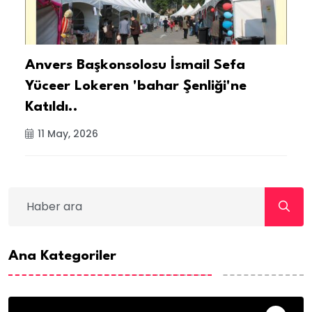
Anvers Başkonsolosu İsmail Sefa
C
Yüceer Lokeren 'bahar Şenliği'ne
‘
Katıldı..
11 May, 2026
Ana Kategoriler