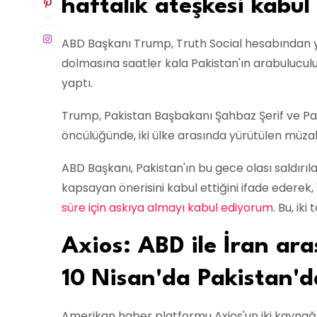
haftalık ateşkesi kabul 
ABD Başkanı Trump, Truth Social hesabından ya
dolmasına saatler kala Pakistan'ın arabulucul
yaptı.
Trump, Pakistan Başbakanı Şahbaz Şerif ve P
öncülüğünde, iki ülke arasında yürütülen müzake
ABD Başkanı, Pakistan'ın bu gece olası saldırı
kapsayan önerisini kabul ettiğini ifade ederek,
süre için askıya almayı kabul ediyorum
. Bu, iki
Axios: ABD ile İran ara
10 Nisan'da Pakistan'd
Amerikan haber platformu Axios'un iki kaynağa