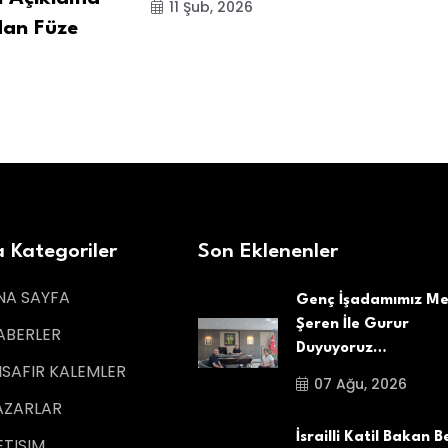
11 Şub, 2026
dan Füze
1
 Kategoriler
Son Eklenenler
NA SAYFA
Genç İşadamımız Me
Şeren İle Gurur
ABERLER
Duyuyoruz…
ISAFIR KALEMLER
07 Ağu, 2026
AZARLAR
İsrailli Katil Bakan B
ETISIM