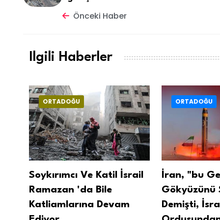
Önceki Haber
Ilgili Haberler
ORTADOĞU
ORTADOĞU
Soykırımcı Ve Katil İsrail
İran, "bu G
İdam
Ramazan 'da Bile
Gökyüzünü 
Katliamlarına Devam
Demişti, İsra
Ediyor
Ordusundan