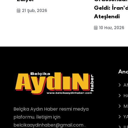
Geldi: İran'
21 Şub, 2026
Ateşlendi
10 Haz, 2026
Ana
A
H
M
Belçika Aydın Haber resmi medya
Y
plaformu. İletişim için
belcikaaydinhaber@gmail.com .
IL