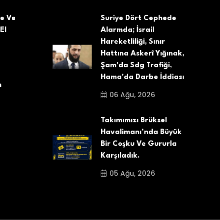
ne Ve
Suriye Dört Cephede
El
Alarmda; İsrail
Hareketliliği, Sınır
Hattına Askerî Yığınak,
Şam'da Sdg Trafiği,
Hama'da Darbe İddiası
n
06 Ağu, 2026
Takımımızı Brüksel
Havalimanı’nda Büyük
Bir Coşku Ve Gururla
Karşıladık.
05 Ağu, 2026