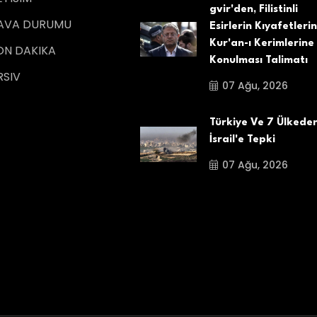
gvir'den, Filistinli
AVA DURUMU
Esirlerin Kıyafetleri
Kur'an-ı Kerimlerine 
ON DAKIKA
Konulması Talimatı
RSIV
07 Ağu, 2026
Türkiye Ve 7 Ülkede
İsrail'e Tepki
07 Ağu, 2026