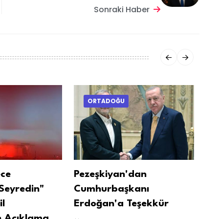
Sonraki Haber
ORTADOĞU
ece
Pezeşkiyan'dan
Hü
Seyredin"
Cumhurbaşkanı
Ge
il
Erdoğan'a Teşekkür
Abd
 Açıklama
Ge