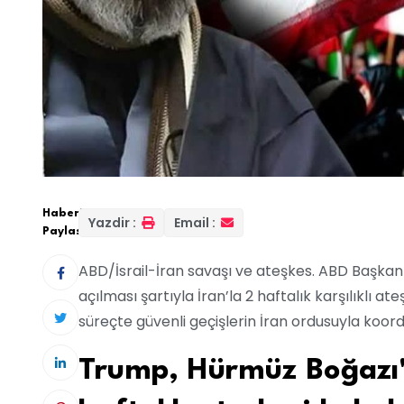
Haberi
Yazdir :
Email :
Paylas:
ABD/İsrail-İran savaşı ve ateşkes. ABD Başk
açılması şartıyla İran’la 2 haftalık karşılıklı at
süreçte güvenli geçişlerin İran ordusuyla koord
Trump, Hürmüz Boğazı'n