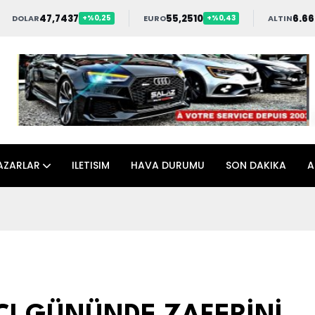
47,7437
55,2510
6.66
DOLAR
EURO
ALTIN
+%0,25
+%0,43
AZARLAR
ILETISIM
HAVA DURUMU
SON DAKIKA
A