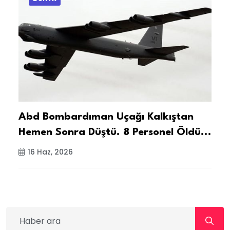
Abd Bombardıman Uçağı Kalkıştan
İ
Hemen Sonra Düştü. 8 Personel Öldü...
A
Y
16 Haz, 2026