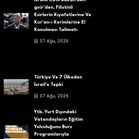
İsrailli Katil Bakan Ben-
gvir'den, Filistinli
Esirlerin Kıyafetlerine Ve
Kur'an-ı Kerimlerine El
Konulması Talimatı
07 Ağu, 2026
Türkiye Ve 7 Ülkeden
İsrail'e Tepki
07 Ağu, 2026
Ytb, Yurt Dışındaki
Vatandaşların Eğitim
Yolculuğunu Burs
Programlarıyla