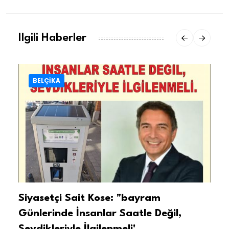
Ilgili Haberler
BELÇİKA
Siyasetçi Sait Kose: "bayram
T
ı
Günlerinde İnsanlar Saatle Değil,
B
Sevdikleriyle İlgilenmeli'
K