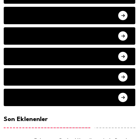
YAZARLAR
ILETISIM
HAVA DURUMU
SON DAKIKA
ARSIV
Son Eklenenler