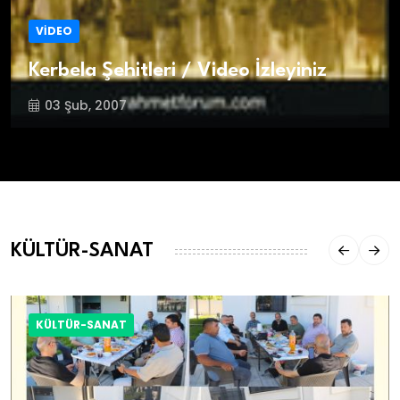
VİDEO
Kerbela Şehitleri / Video İzleyiniz
03 Şub, 2007
KÜLTÜR-SANAT
KÜLTÜR-SANAT