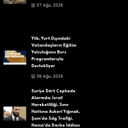
07 Ağu, 2026
Ytb, Yurt Dışındaki
Vatandaşların Eğitim
Yolculuğunu Burs
Programlarıyla
Destekliyor
06 Ağu, 2026
Suriye Dört Cephede
Alarmda; İsrail
Hareketliliği, Sınır
Hattına Askerî Yığınak,
Şam'da Sdg Trafiği,
Hama'da Darbe İddiası