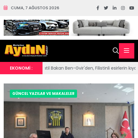
CUMA, 7 AĞUSTOS 2026
 Bakan Ben-Gvir'den, Filistinli esirlerin kıyafetlerine ve Kur'an-ı Ker
EKONOMİ :
GÜNCEL YAZILAR VE MAKALELER