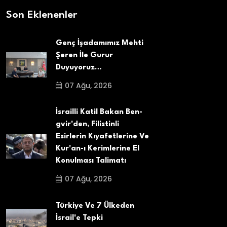
Son Eklenenler
Genç İşadamımız Mehti
Şeren İle Gurur
Duyuyoruz…
07 Ağu, 2026
İsrailli Katil Bakan Ben-
gvir'den, Filistinli
Esirlerin Kıyafetlerine Ve
Kur'an-ı Kerimlerine El
Konulması Talimatı
07 Ağu, 2026
Türkiye Ve 7 Ülkeden
İsrail'e Tepki