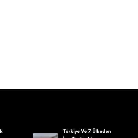
cuklara Büyük Destek:
Anvers'de Her Yıl
ürkçe Saati” Programı
Geleneksel Olarak
şladı
Düzenlediği 'sultan D
Mandeen' Kültürel V
7 May, 2026
İnançsal Festivali, Bu 
20-21-22 Şubat'ta
Halkla Buluşuyor.
19 Şub, 2026
ek
Türkiye Ve 7 Ülkeden