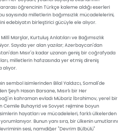
luslararası öğrencinin Türkçe kaleme aldığı eserleri
u sayısında milletlerin bağımsızlık mücadelelerini,
ni edebiyatın birleştirici gücüyle ele alıyor.
: Millî Marşlar, Kurtuluş Anlatıları ve Bağımsızlık
iyor. Sayıda yer alan yazılar; Azerbaycan'dan
stan'dan Mısır'a kadar uzanan geniş bir coğrafyada
, milletlerin hafızasında yer etmiş direniş
 alıyor.
n sembol isimlerinden Bilal Yaldızcı, Somali'de
en Şeyh Hasan Barsane, Mısırlı bir Her
ağ'ın kahraman evladı Mübariz İbrahimov, yerel bir
en Cemile Buhayrid ve Sovyet rejimine boyun
mlerin hayatları ve mücadeleleri, farklı ülkelerden
orumlanıyor. Bunun yanı sıra, bir ülkenin umutlarını
devriminin sesi, namıdiğer "Devrim Bülbülü"