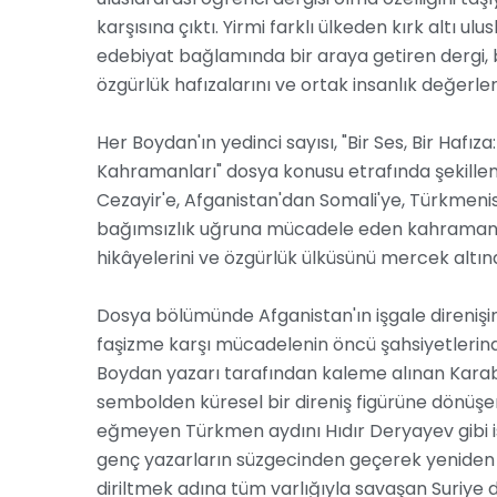
karşısına çıktı. Yirmi farklı ülkeden kırk altı u
edebiyat bağlamında bir araya getiren dergi, b
özgürlük hafızalarını ve ortak insanlık değerleri
Her Boydan'ın yedinci sayısı, "Bir Ses, Bir Hafıza
Kahramanları" dosya konusu etrafında şekillen
Cezayir'e, Afganistan'dan Somali'ye, Türkmeni
bağımsızlık uğruna mücadele eden kahramanları
hikâyelerini ve özgürlük ülküsünü mercek altına
Dosya bölümünde Afganistan'ın işgale direnişini
faşizme karşı mücadelenin öncü şahsiyetlerind
Boydan yazarı tarafından kaleme alınan Karab
sembolden küresel bir direniş figürüne dönüş
eğmeyen Türkmen aydını Hıdır Deryayev gibi isi
genç yazarların süzgecinden geçerek yeniden y
diriltmek adına tüm varlığıyla savaşan Suriye 