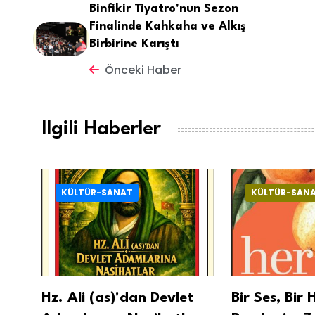
Binfikir Tiyatro'nun Sezon
Finalinde Kahkaha ve Alkış
Birbirine Karıştı
Önceki Haber
Ilgili Haberler
KÜLTÜR-SANAT
KÜLTÜR-SAN
rk
Hz. Ali (as)'dan Devlet
Bir Ses, Bir 