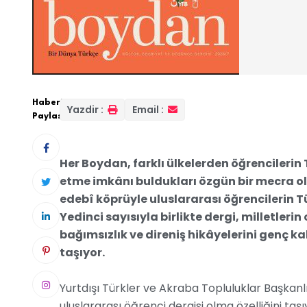
Haberi
Yazdir :
Email :
Paylas:
Her Boydan, farklı ülkelerden öğrencilerin
etme imkânı buldukları özgün bir mecra o
edebî köprüyle uluslararası öğrencilerin Tü
Yedinci sayısıyla birlikte dergi, milletleri
bağımsızlık ve direniş hikâyelerini genç 
taşıyor.
Yurtdışı Türkler ve Akraba Topluluklar Başkanl
uluslararası öğrenci dergisi olma özelliğini taş