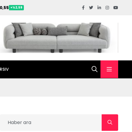
0,55
+%2,59
RSIV