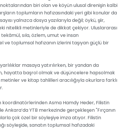
noktalarından biri olan ve köyün ulusal direnişin kalbi
şların toplumların hafızasındaki yeri gibi konular da
yısı yalnızca dosya yazılarıyla değil; öykü, şiir,
eki nitelikli metinleriyle de dikkat çekiyor. Uluslararası
 tekâmül, sıla, özlem, umut ve insan
eysel ve toplumsal hafızanın izlerini taşıyan güçlü bir
rlılıklar masaya yatırılırken, bir yandan da
an, hayatta başrol olmak ve düşüncelere hapsolmak
metinler ve kitap tahlilleri aracılığıyla okurlara farklı
r.
ın koordinatörlerinden Asma Hamdy Heder, Filistin
ia ile Ankara’da YTB merkezinde gerçekleşen "Fırçanın
larla çok özel bir söyleşiye imza atıyor. Filistin
dığı söyleşide, sanatın toplumsal hafızadaki