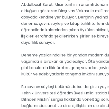
Abdulbasit Sarut; Mısır tarihinin önemli dönüm 
olduğunu gösteren Dinşuvay Vakası ile millî mar
dosyada kendine yer buluyor. Derginin yedinci sa
deneme, çeviri, söyleşi ve kitap tahlili türlerind
öğrencilerin kaleminden çıkan öyküler; aidiyet,
ilişkileri etrafında şekillenirken, şiirler ise bir
duyarlılık sunuyor.
Deneme yazılarında ise bir yandan modern duya
yaşamda iz bırakanlar yâd ediliyor. Öte yand
gibi konularda fikir üreten genç yazarlar; çeviri 
kültür ve edebiyatlarla tanışma imkânı sunuyo
Bu sayının söyleşi bölümünde ise derginin yay
Teknik Üniversitesi öğretim üyesi Halid Istait
Dilinden Filistin" sergisi hakkında yönelttiği soru
bağlamında sanat ve direniş ilişkisinin ele alın