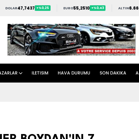
47,7437
55,2510
6.66
DOLAR
EURO
ALTIN
+%0,25
+%0,43
AZARLAR
ILETISIM
HAVA DURUMU
SON DAKIKA
A