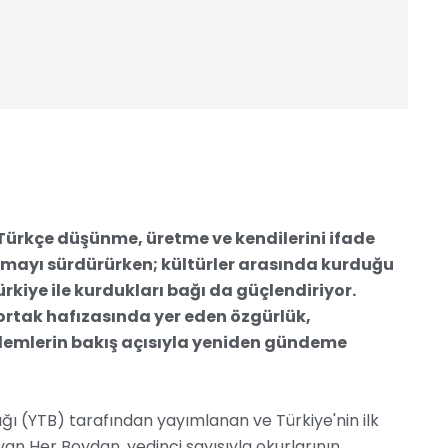
 Türkçe düşünme, üretme ve kendilerini ifade
lmayı sürdürürken; kültürler arasında kurduğu
rkiye ile kurdukları bağı da güçlendiriyor.
n ortak hafızasında yer eden özgürlük,
kalemlerin bakış açısıyla yeniden gündeme
ığı (YTB) tarafından yayımlanan ve Türkiye'nin ilk
ıyan Her Boydan, yedinci sayısıyla okurlarının