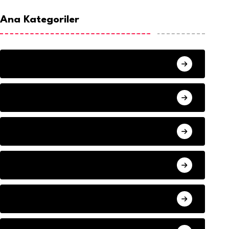
Ana Kategoriler
ANA SAYFA
HABERLER
MISAFIR KALEMLER
YAZARLAR
ILETISIM