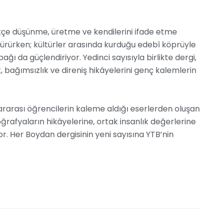
rkçe düşünme, üretme ve kendilerini ifade etme
ürürken; kültürler arasında kurduğu edebî köprüyle
bağı da güçlendiriyor. Yedinci sayısıyla birlikte dergi,
, bağımsızlık ve direniş hikâyelerini genç kalemlerin
lararası öğrencilerin kaleme aldığı eserlerden oluşan
coğrafyaların hikâyelerine, ortak insanlık değerlerine
or. Her Boydan dergisinin yeni sayısına YTB’nin