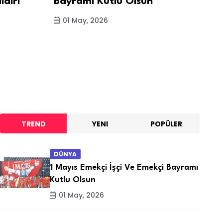
dırı
Bayramı Kutlu Olsun
K
So
01 May, 2026
TREND
YENI
POPÜLER
DÜNYA
1 Mayıs Emekçi İşçi Ve Emekçi Bayramı
Kutlu Olsun
01 May, 2026