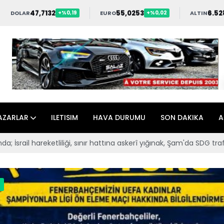
47,7132
55,0253
6.52
DOLAR
EURO
ALTIN
+%0,19
+%0,02
AZARLAR
ILETISIM
HAVA DURUMU
SON DAKIKA
A
rî yığınak, Şam'da SDG trafiği, Hama'da darbe iddiası
Takımımı