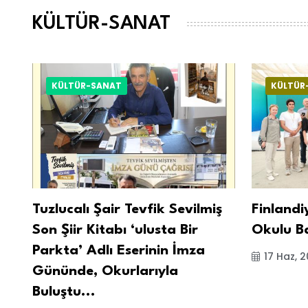
KÜLTÜR-SANAT
KÜLTÜR-SANAT
KÜLTÜR
k
Tuzlucalı Şair Tevfik Sevilmiş
Finlandi
Son Şiir Kitabı ‘ulusta Bir
Okulu B
Parkta’ Adlı Eserinin İmza
17 Haz, 
Gününde, Okurlarıyla
Buluştu...