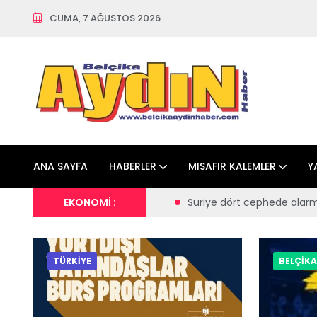
CUMA, 7 AĞUSTOS 2026
ANA SAYFA
HABERLER
MISAFIR KALEMLER
Y
riye dört cephede alarmda; İsrail hareketliliği, sınır hattına aske
EKONOMİ :
TÜRKİYE
BELÇİKA