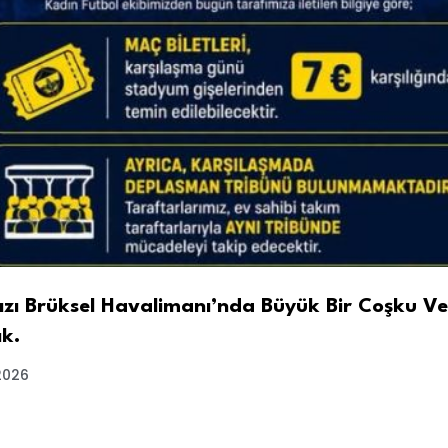
zı Brüksel Havalimanı’nda Büyük Bir Coşku V
ık.
2026