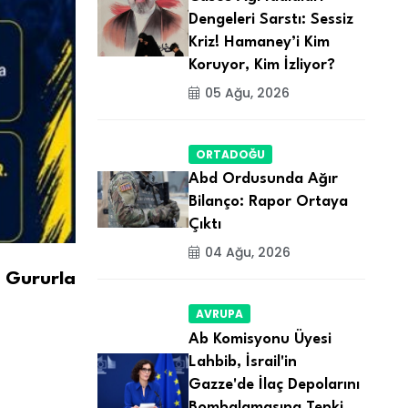
Dengeleri Sarstı: Sessiz
Kriz! Hamaney’i Kim
Koruyor, Kim İzliyor?
05 Ağu, 2026
ORTADOĞU
Abd Ordusunda Ağır
Bilanço: Rapor Ortaya
Çıktı
04 Ağu, 2026
e Gururla
AVRUPA
Ab Komisyonu Üyesi
Lahbib, İsrail'in
Gazze'de İlaç Depolarını
Bombalamasına Tepki