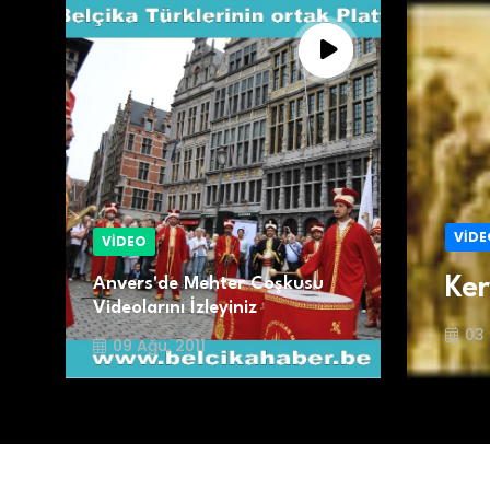
VİDE
VİDEO
Ker
Anvers'de Mehter Coşkusu
Videolarını İzleyiniz
03 
09 Ağu, 2011