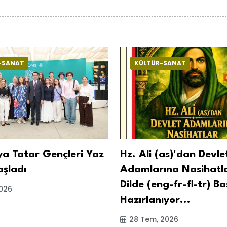
-SANAT
KÜLTÜR-SANAT
ya Tatar Gençleri Yaz
Hz. Ali (as)'dan Devle
aşladı
Adamlarına Nasihatl
Dilde (eng-fr-fl-tr) B
2026
Hazırlanıyor...
28 Tem, 2026