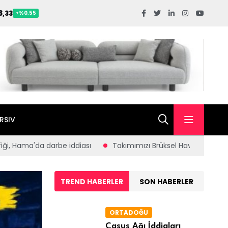
8,33
+%0,55
RSIV
zı Brüksel Havalimanı’nda büyük bir coşku ve gururla karşıladık.
TREND HABERLER
SON HABERLER
ORTADOĞU
Casus Ağı İddiaları