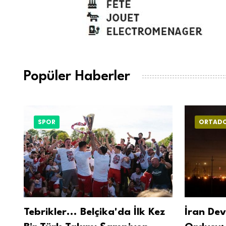
Popüler Haberler
SPOR
ORTAD
Tebrikler... Belçika'da İlk Kez
İran Dev