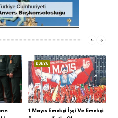
DÜNYA
arın
1 Mayıs Emekçi İşçi Ve Emekçi
İr