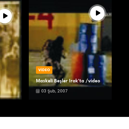
VİDEO
Maskeli Beşler Irak'ta /video
K
03 Şub, 2007