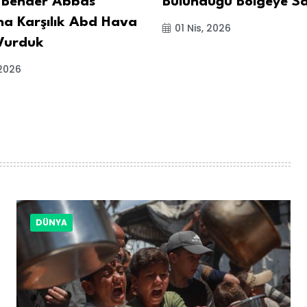
 Bender Abbas
Bulunduğu Bölgeye Sal
ına Karşılık Abd Hava
01 Nis, 2026
Vurduk
2026
DÜNYA