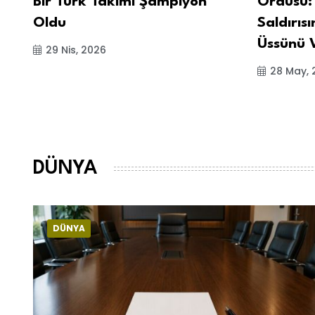
Bir Türk Takımı Şampiyon
Ordusu:
Oldu
Saldırıs
Üssünü 
29 Nis, 2026
28 May, 
DÜNYA
DÜNYA