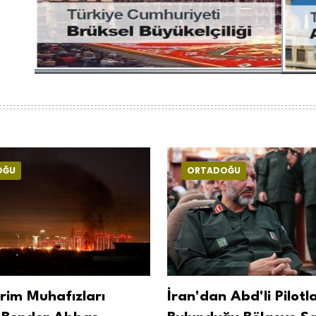
OĞU
ORTADOĞU
rim Muhafızları
İran'dan Abd'li Pilotl