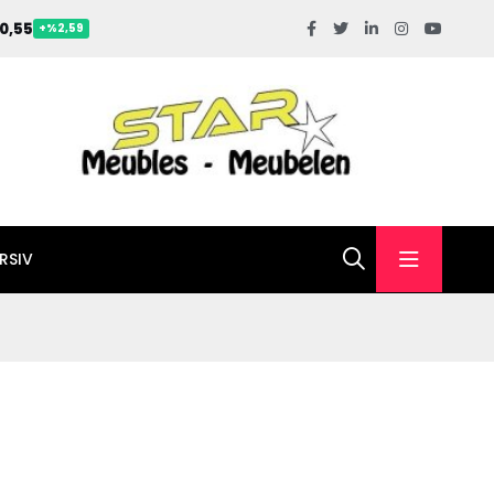
0,55
+%2,59
RSIV