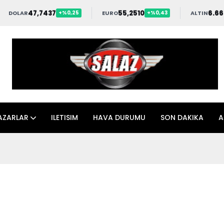
47,7437
55,2510
6.66
DOLAR
EURO
ALTIN
+%0,25
+%0,43
AZARLAR
ILETISIM
HAVA DURUMU
SON DAKIKA
A