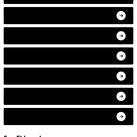
MISAFIR KALEMLER
YAZARLAR
ILETISIM
HAVA DURUMU
SON DAKIKA
ARSIV