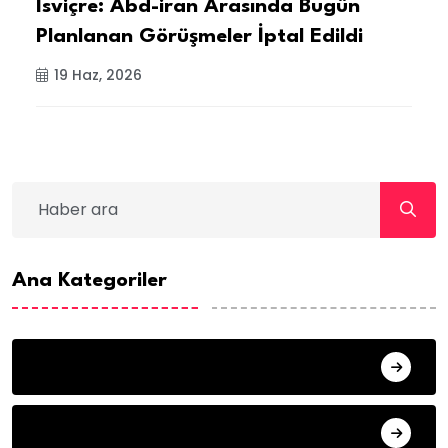
.
İsviçre: Abd-iran Arasında Bugün
İ
Planlanan Görüşmeler İptal Edildi
A
Y
19 Haz, 2026
Ana Kategoriler
ANA SAYFA
HABERLER