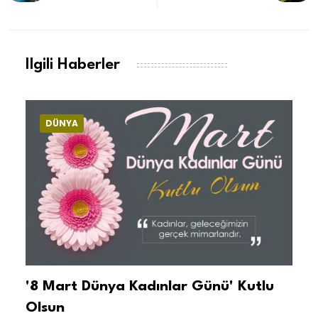
Ilgili Haberler
DÜNYA
'8 Mart Dünya Kadınlar Günü' Kutlu
İ
Olsun
A