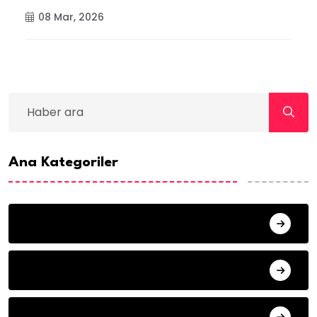
Y
08 Mar, 2026
Ana Kategoriler
ANA SAYFA
HABERLER
MISAFIR KALEMLER