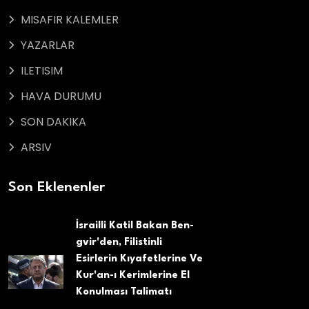
MISAFIR KALEMLER
YAZARLAR
ILETISIM
HAVA DURUMU
SON DAKIKA
ARSIV
Son Eklenenler
İsrailli Katil Bakan Ben-
gvir'den, Filistinli
Esirlerin Kıyafetlerine Ve
Kur'an-ı Kerimlerine El
Konulması Talimatı