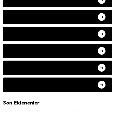
YAZARLAR
ILETISIM
HAVA DURUMU
SON DAKIKA
ARSIV
Son Eklenenler