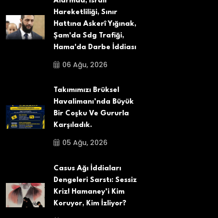
Alarmda; İsrail
Hareketliliği, Sınır
Hattına Askerî Yığınak,
Şam'da Sdg Trafiği,
Hama'da Darbe İddiası
06 Ağu, 2026
Takımımızı Brüksel
Havalimanı’nda Büyük
Bir Coşku Ve Gururla
Karşıladık.
05 Ağu, 2026
Casus Ağı İddiaları
Dengeleri Sarstı: Sessiz
Kriz! Hamaney’i Kim
Koruyor, Kim İzliyor?