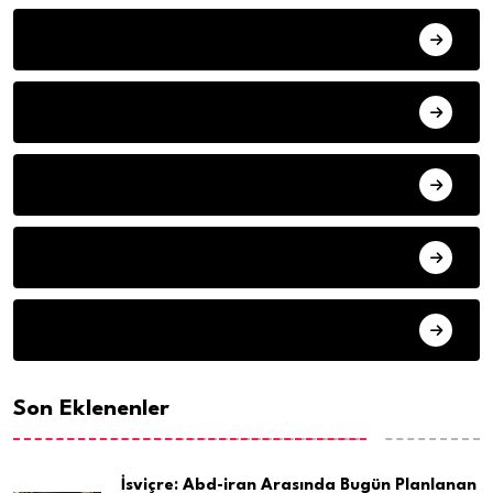
YAZARLAR
ILETISIM
HAVA DURUMU
SON DAKIKA
ARSIV
Son Eklenenler
İsviçre: Abd-iran Arasında Bugün Planlanan