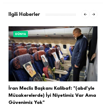
Ilgili Haberler
DÜNYA
İran Meclis Başkanı Kalibaf: "(abd'yle
'
..
Müzakerelerde) İyi Niyetimiz Var Ama
O
Güvenimiz Yok"