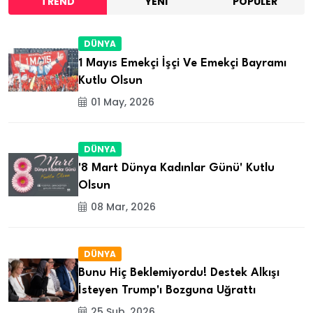
TREND
YENI
POPÜLER
DÜNYA
1 Mayıs Emekçi İşçi Ve Emekçi Bayramı
Kutlu Olsun
01 May, 2026
DÜNYA
'8 Mart Dünya Kadınlar Günü' Kutlu
Olsun
08 Mar, 2026
DÜNYA
Bunu Hiç Beklemiyordu! Destek Alkışı
İsteyen Trump'ı Bozguna Uğrattı
25 Şub, 2026