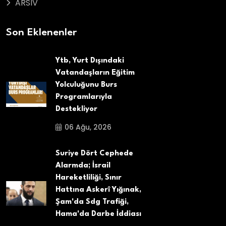
ARSIV
Son Eklenenler
Ytb, Yurt Dışındaki
Vatandaşların Eğitim
Yolculuğunu Burs
Programlarıyla
Destekliyor
06 Ağu, 2026
Suriye Dört Cephede
Alarmda; İsrail
Hareketliliği, Sınır
Hattına Askerî Yığınak,
Şam'da Sdg Trafiği,
Hama'da Darbe İddiası