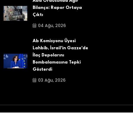
Abd Ordusunda Ağır
Bilanço: Rapor Ortaya
Çıktı
04 Ağu, 2026
Ab Komisyonu Üyesi
Lahbib, İsrail'in Gazze'de
İlaç Depolarını
Bombalamasına Tepki
Gösterdi
03 Ağu, 2026
Copyright
2025
Belçika Aydin Haber
. All Rights
Reserved.