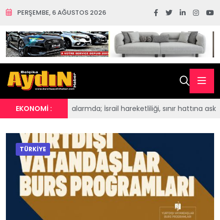
PERŞEMBE, 6 AĞUSTOS 2026
srail hareketliliği, sınır hattına askerî yığınak, Şam'da SDG trafiğ
EKONOMİ :
TÜRKİYE