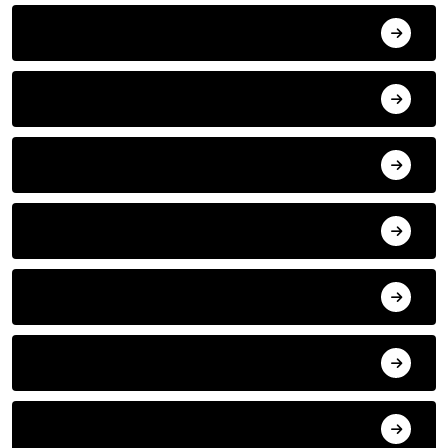
GÜNCEL YAZILAR VE MAKALELER
OBJEKTİFİMİZDEN
MUTLU GÜNLERİNİZ
VİDEO
ÇOCUK DÜNYASI
YOKSUL DERVIŞ'DEN
BASKI HİZMETLERİ