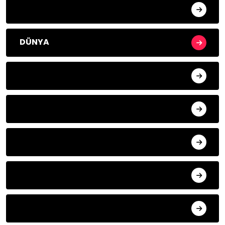
ORTADOĞU
DÜNYA
EKONOMİ
KÜLTÜR-SANAT
SİYASET
DIGER
BİLİM VE TEKNOLOJİ