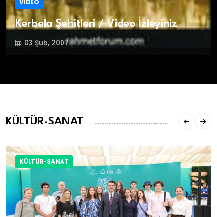
VİDEO
Kerbela Şehitleri / Video İzleyiniz
03 Şub, 2007
KÜLTÜR-SANAT
KÜLTÜR-SANAT