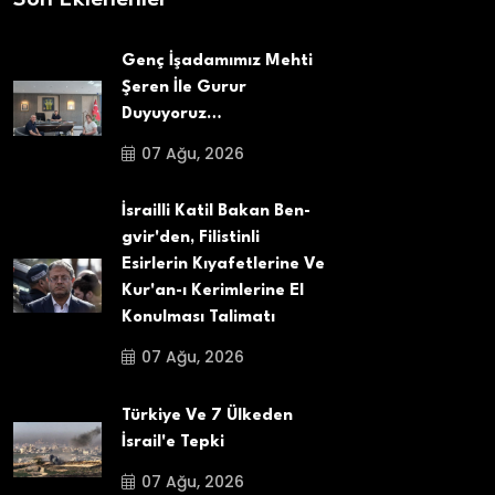
Genç İşadamımız Mehti
Şeren İle Gurur
Duyuyoruz…
07 Ağu, 2026
İsrailli Katil Bakan Ben-
gvir'den, Filistinli
Esirlerin Kıyafetlerine Ve
Kur'an-ı Kerimlerine El
Konulması Talimatı
07 Ağu, 2026
Türkiye Ve 7 Ülkeden
İsrail'e Tepki
07 Ağu, 2026