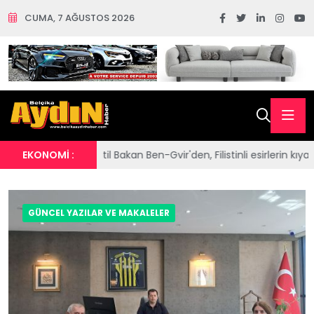
CUMA, 7 AĞUSTOS 2026
 Bakan Ben-Gvir'den, Filistinli esirlerin kıyafetlerine ve Kur'an-ı Ker
EKONOMİ :
GÜNCEL YAZILAR VE MAKALELER