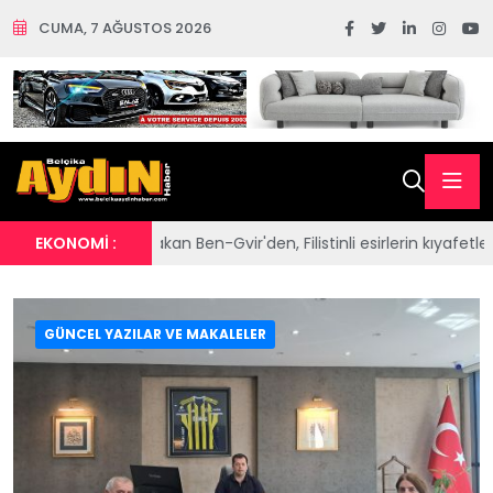
CUMA, 7 AĞUSTOS 2026
an Ben-Gvir'den, Filistinli esirlerin kıyafetlerine ve Kur'an-ı Kerimler
EKONOMİ :
GÜNCEL YAZILAR VE MAKALELER