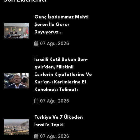
Genç İşadamımız Mehti
Şeren İle Gurur
Duyuyoruz…
07 Ağu, 2026
İsrailli Katil Bakan Ben-
gvir'den, Filistinli
Esirlerin Kıyafetlerine Ve
Kur'an-ı Kerimlerine El
Konulması Talimatı
07 Ağu, 2026
Türkiye Ve 7 Ülkeden
İsrail'e Tepki
07 Ağu, 2026