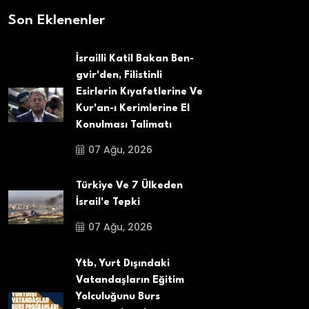
Son Eklenenler
İsrailli Katil Bakan Ben-
gvir'den, Filistinli
Esirlerin Kıyafetlerine Ve
Kur'an-ı Kerimlerine El
Konulması Talimatı
07 Ağu, 2026
Türkiye Ve 7 Ülkeden
İsrail'e Tepki
07 Ağu, 2026
Ytb, Yurt Dışındaki
Vatandaşların Eğitim
Yolculuğunu Burs