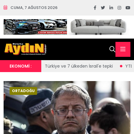
CUMA, 7 AĞUSTOS 2026
alimatı
EKONOMİ :
Türkiye ve 7 ülkeden İsrail'e tepki
YTB, Yurt Dışı
ORTADOĞU